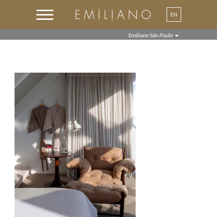
EN
PT
Emiliano São Paulo