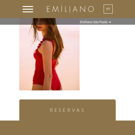
PT
EN
Emiliano São Paulo
RESERVAS