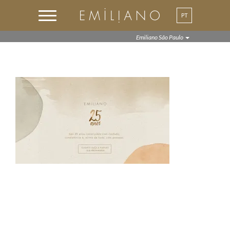
PT
EN
Emiliano São Paulo