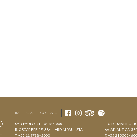
IMPRENSA
CONTATO
SÃO PAULO - SP - 01426-000
RIO DE JANEIRO - R
R. OSCAR FREIRE, 384 - JARDIM PAULISTA
AV. ATLÂNTICA, 3
s.
T. +55 11 3728 - 2000
T. +55 21 3503 - 66