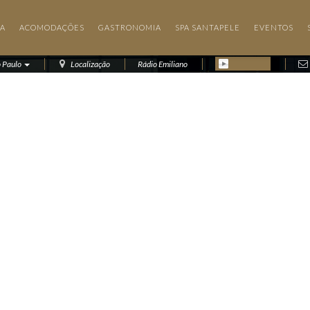
IA
ACOMODAÇÕES
GASTRONOMIA
SPA SANTAPELE
EVENTOS
o Paulo
Localização
Rádio Emiliano