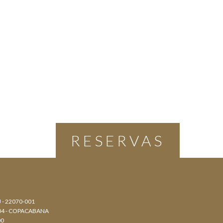
RESERVAS
J - 22070-001
804 - COPACABANA
00