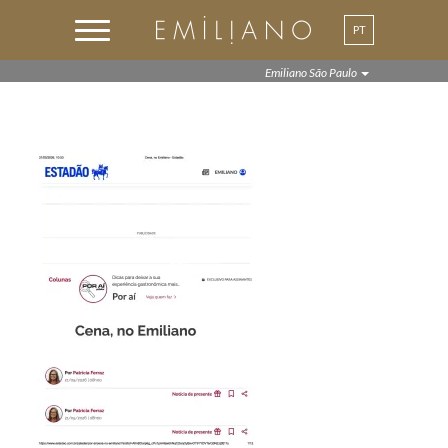
PT
EN
Emiliano São Paulo