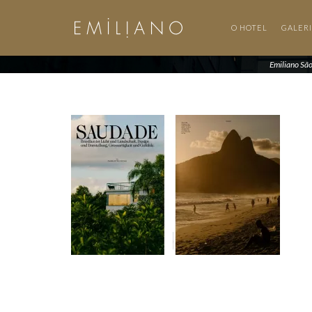
O HOTEL
GALER
Emiliano Sã