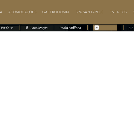
IA
ACOMODAÇÕES
GASTRONOMIA
SPA SANTAPELE
EVENTOS
o Paulo
Localização
Rádio Emiliano