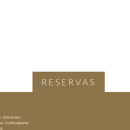
RESERVAS
J - 22070-001
804 - COPACABANA
00