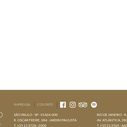
IMPRENSA
CONTATO
SÃO PAULO - SP - 01426-000
RIO DE JANEIRO - R
R. OSCAR FREIRE, 384 - JARDIM PAULISTA
AV. ATLÂNTICA, 3
s.
T. +55 11 3728 - 2000
T. +55 21 3503 - 66