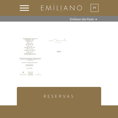
PT
EN
Emiliano São Paulo
RESERVAS