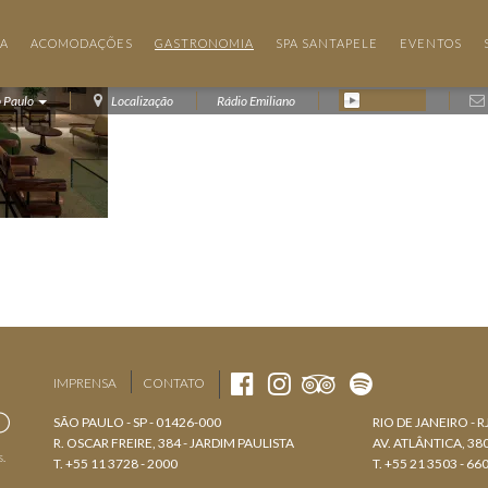
IA
ACOMODAÇÕES
GASTRONOMIA
SPA SANTAPELE
EVENTOS
o Paulo
Localização
Rádio Emiliano
IMPRENSA
CONTATO
SÃO PAULO - SP - 01426-000
RIO DE JANEIRO - R
R. OSCAR FREIRE, 384 - JARDIM PAULISTA
AV. ATLÂNTICA, 3
s.
T. +55 11 3728 - 2000
T. +55 21 3503 - 66