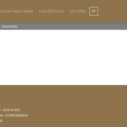
SUSTENTABILIDADE
EXPERIÊNCIAS
CONTATO
PT
EN
Newsletter
J - 22070-001
804 - COPACABANA
00