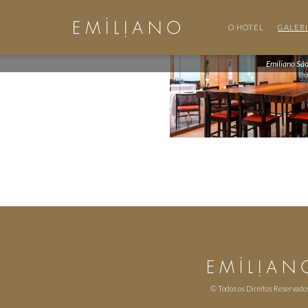
O HOTEL
GALER
Emiliano Sã
© Todos os Direitos Reservado