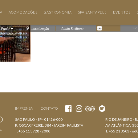
IA
ACOMODAÇÕES
GASTRONOMIA
SPA SANTAPELE
EVENTOS
o Paulo
Localização
Rádio Emiliano
IMPRENSA
CONTATO
SÃO PAULO - SP - 01426-000
RIO DE JANEIRO - R
R. OSCAR FREIRE, 384 - JARDIM PAULISTA
AV. ATLÂNTICA, 3
s.
T. +55 11 3728 - 2000
T. +55 21 3503 - 66