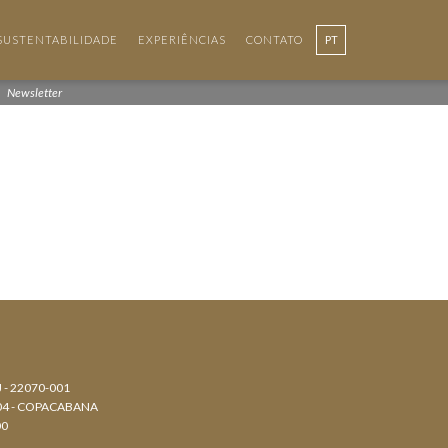
SUSTENTABILIDADE
EXPERIÊNCIAS
CONTATO
PT
Newsletter
J - 22070-001
804 - COPACABANA
00