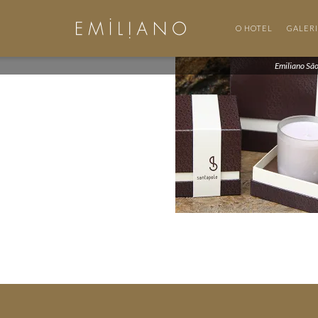
O HOTEL
GALER
Emiliano Sã