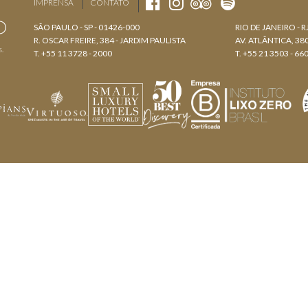
IMPRENSA
CONTATO
SÃO PAULO - SP - 01426-000
RIO DE JANEIRO - R
R. OSCAR FREIRE, 384 - JARDIM PAULISTA
AV. ATLÂNTICA, 3
s.
T. +55 11 3728 - 2000
T. +55 21 3503 - 66