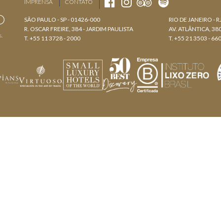
IMPRENSA
CONTATO
SÃO PAULO - SP - 01426-000
RIO DE JANEIRO - R
R. OSCAR FREIRE, 384 - JARDIM PAULISTA
AV. ATLÂNTICA, 3
s.
T. +55 11 3728 - 2000
T. +55 21 3503 - 66