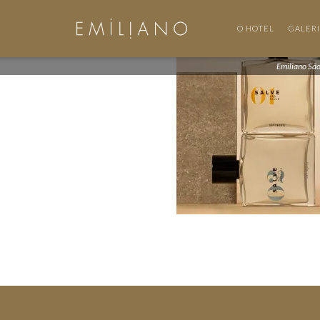
O HOTEL
GALER
Emiliano Sã