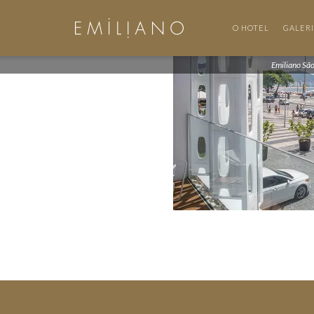
O HOTEL
GALER
Emiliano Sã