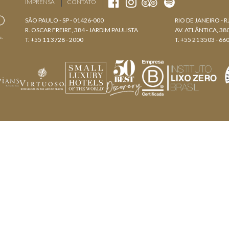
IMPRENSA
CONTATO
SÃO PAULO - SP - 01426-000
RIO DE JANEIRO - R
R. OSCAR FREIRE, 384 - JARDIM PAULISTA
AV. ATLÂNTICA, 3
s.
T. +55 11 3728 - 2000
T. +55 21 3503 - 66