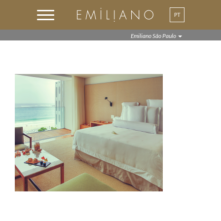
PT
EN
Emiliano São Paulo