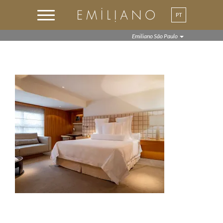
PT
EN
Emiliano São Paulo