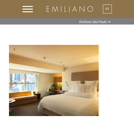
PT
EN
Emiliano São Paulo