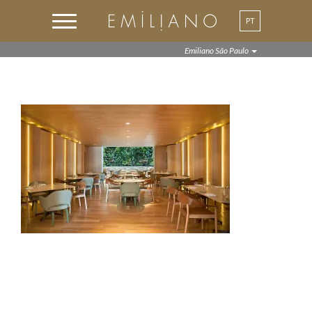
PT
EN
Emiliano São Paulo