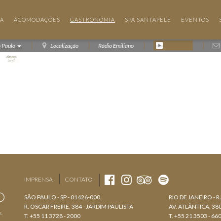
IA
ACOMODAÇÕES
GASTRONOMIA
SPA SANTAPELE
EVENTOS
o Paulo
Localização
Rádio Emiliano
IMPRENSA
CONTATO
SÃO PAULO - SP - 01426-000
RIO DE JANEIRO - R
R. OSCAR FREIRE, 384 - JARDIM PAULISTA
AV. ATLÂNTICA, 3
s.
T. +55 11 3728 - 2000
T. +55 21 3503 - 66