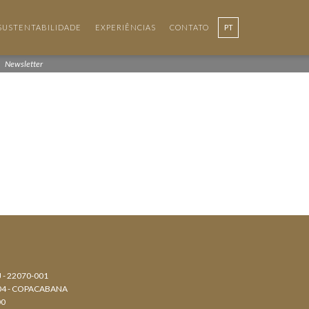
SUSTENTABILIDADE
EXPERIÊNCIAS
CONTATO
PT
EN
Newsletter
J - 22070-001
804 - COPACABANA
00