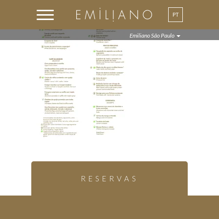
PT
EN
Emiliano São Paulo
RESERVAS