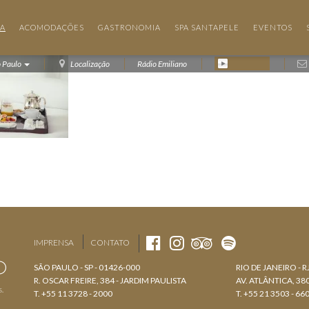
IA
ACOMODAÇÕES
GASTRONOMIA
SPA SANTAPELE
EVENTOS
o Paulo
Localização
Rádio Emiliano
IMPRENSA
CONTATO
SÃO PAULO - SP - 01426-000
RIO DE JANEIRO - R
R. OSCAR FREIRE, 384 - JARDIM PAULISTA
AV. ATLÂNTICA, 3
s.
T. +55 11 3728 - 2000
T. +55 21 3503 - 66