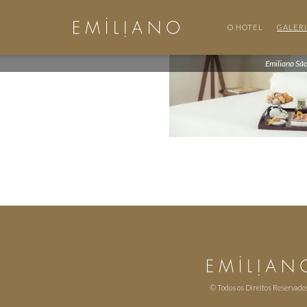
O HOTEL
GALER
Emiliano Sã
© Todos os Direitos Reservado