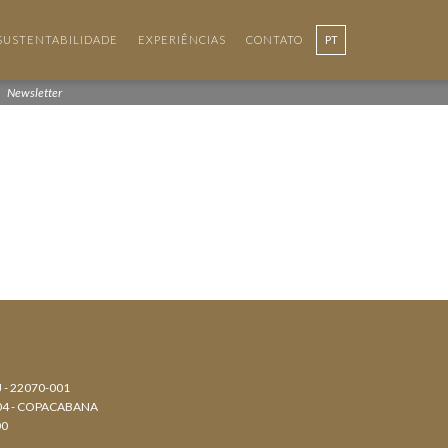
SUSTENTABILIDADE
EXPERIÊNCIAS
CONTATO
PT
Newsletter
J - 22070-001
804 - COPACABANA
00