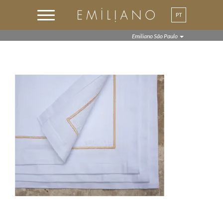
PT
EN
Emiliano São Paulo