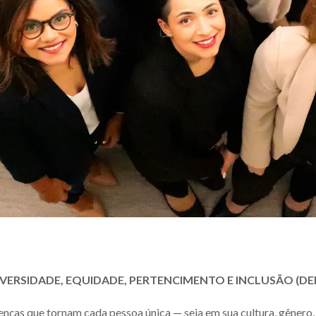
IVERSIDADE, EQUIDADE, PERTENCIMENTO E INCLUSÃO (DEI
enças que tornam cada pessoa única — seja em sua cultura, gênero,