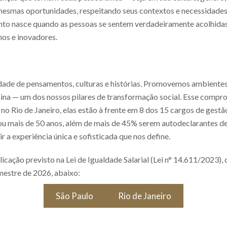
mesmas oportunidades, respeitando seus contextos e necessidades. 
nto nasce quando as pessoas se sentem verdadeiramente acolhidas,
nos e inovadores.
dade de pensamentos, culturas e histórias. Promovemos ambientes
nina — um dos nossos pilares de transformação social. Esse compro
no Rio de Janeiro, elas estão à frente em 8 dos 15 cargos de gest
 mais de 50 anos, além de mais de 45% serem autodeclarantes de co
r a experiência única e sofisticada que nos define.
icação previsto na Lei de Igualdade Salarial (Lei n° 14.611/2023)
mestre de 2026, abaixo:
São Paulo
Rio de Janeiro