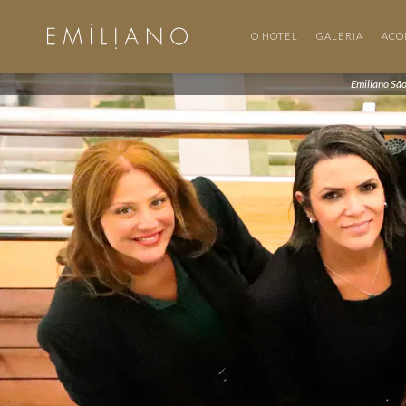
O HOTEL
GALERIA
ACO
Emiliano Sã