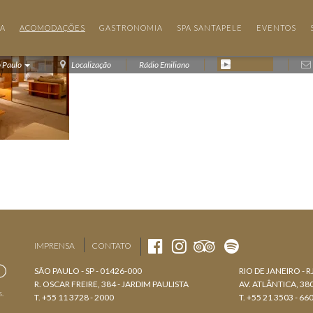
IA
ACOMODAÇÕES
GASTRONOMIA
SPA SANTAPELE
EVENTOS
o Paulo
Localização
Rádio Emiliano
IMPRENSA
CONTATO
SÃO PAULO - SP - 01426-000
RIO DE JANEIRO - R
R. OSCAR FREIRE, 384 - JARDIM PAULISTA
AV. ATLÂNTICA, 3
s.
T. +55 11 3728 - 2000
T. +55 21 3503 - 66