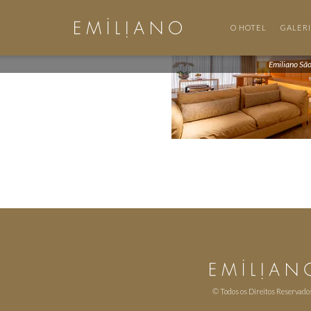
O HOTEL
GALER
Emiliano Sã
© Todos os Direitos Reservado