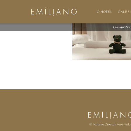
O HOTEL
GALER
Emiliano Sã
© Todos os Direitos Reservado