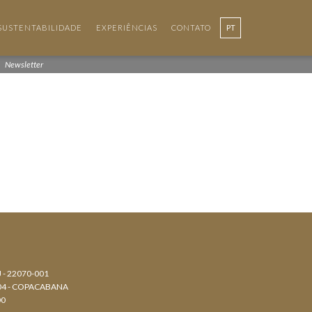
SUSTENTABILIDADE
EXPERIÊNCIAS
CONTATO
PT
EN
Newsletter
J - 22070-001
804 - COPACABANA
00