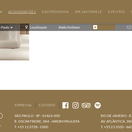
IA
ACOMODAÇÕES
GASTRONOMIA
SPA SANTAPELE
EVENTOS
o Paulo
Localização
Rádio Emiliano
IMPRENSA
CONTATO
SÃO PAULO - SP - 01426-000
RIO DE JANEIRO - R
R. OSCAR FREIRE, 384 - JARDIM PAULISTA
AV. ATLÂNTICA, 3
s.
T. +55 11 3728 - 2000
T. +55 21 3503 - 66