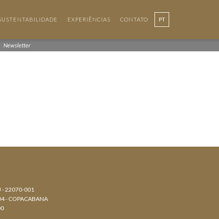
SUSTENTABILIDADE
EXPERIÊNCIAS
CONTATO
PT
EN
Newsletter
J - 22070-001
804 - COPACABANA
00