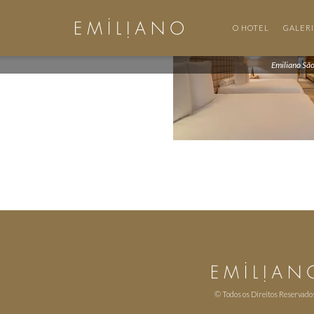
O HOTEL
GALER
Emiliano Sã
© Todos os Direitos Reservado