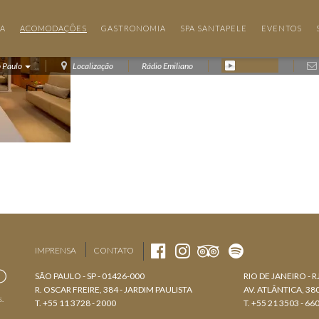
IA
ACOMODAÇÕES
GASTRONOMIA
SPA SANTAPELE
EVENTOS
o Paulo
Localização
Rádio Emiliano
IMPRENSA
CONTATO
SÃO PAULO - SP - 01426-000
RIO DE JANEIRO - R
R. OSCAR FREIRE, 384 - JARDIM PAULISTA
AV. ATLÂNTICA, 3
s.
T. +55 11 3728 - 2000
T. +55 21 3503 - 66