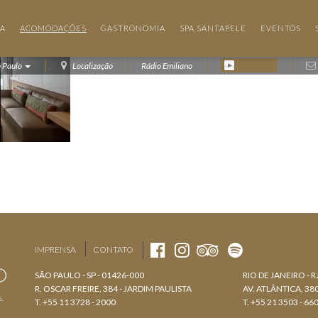
IA
ACOMODAÇÕES
GASTRONOMIA
SPA SANTAPELE
EVENTOS
o Paulo
Localização
Rádio Emiliano
IMPRENSA
CONTATO
SÃO PAULO - SP - 01426-000
RIO DE JANEIRO - R
R. OSCAR FREIRE, 384 - JARDIM PAULISTA
AV. ATLÂNTICA, 3
s.
T. +55 11 3728 - 2000
T. +55 21 3503 - 66