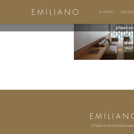
O HOTEL
GALER
Emiliano Sã
© Todos os Direitos Reservado