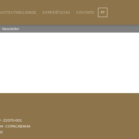
SUSTENTABILIDADE
EXPERIÊNCIAS
CONTATO
PT
Newsletter
J - 22070-001
804 - COPACABANA
00