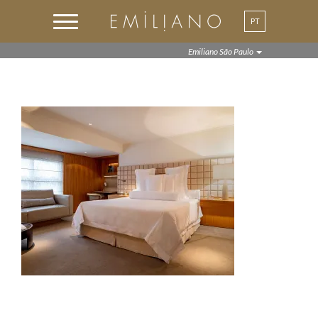
PT
EN
Emiliano São Paulo