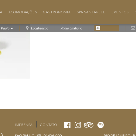
IA
ACOMODAÇÕES
GASTRONOMIA
SPA SANTAPELE
EVENTOS
o Paulo
Localização
Rádio Emiliano
IMPRENSA
CONTATO
SÃO PAULO - SP - 01426-000
RIO DE JANEIRO - R