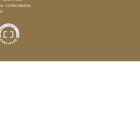
804 - COPACABANA
00