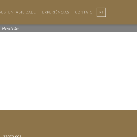
SUSTENTABILIDADE
EXPERIÊNCIAS
CONTATO
PT
Newsletter
J - 22070-001