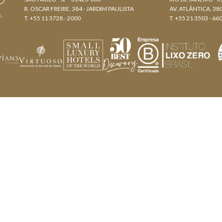
R. OSCAR FREIRE, 384 - JARDIM PAULISTA
AV. ATLÂNTICA, 3
s.
T. +55 11 3728 - 2000
T. +55 21 3503 - 66