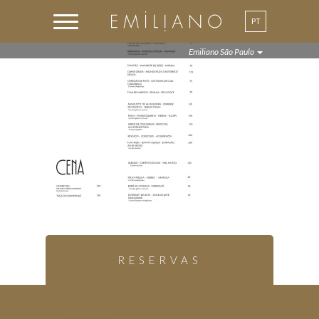
PT
EN
Emiliano São Paulo
RESERVAS