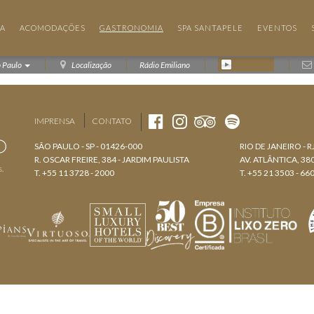
IA
ACOMODAÇÕES
GASTRONOMIA
SPA SANTAPELE
EVENTOS
o Paulo
Localização
Rádio Emiliano
IMPRENSA
CONTATO
SÃO PAULO - SP - 01426-000
RIO DE JANEIRO - R
R. OSCAR FREIRE, 384 - JARDIM PAULISTA
AV. ATLÂNTICA, 3
s.
T. +55 11 3728 - 2000
T. +55 21 3503 - 66