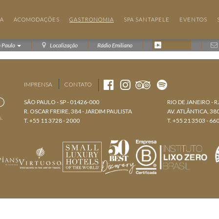
IA
ACOMODAÇÕES
GASTRONOMIA
SPA SANTAPELE
EVENTOS
o Paulo
Localização
Rádio Emiliano
IMPRENSA
CONTATO
SÃO PAULO - SP - 01426-000
RIO DE JANEIRO - R
R. OSCAR FREIRE, 384 - JARDIM PAULISTA
AV. ATLÂNTICA, 3
s.
T. +55 11 3728 - 2000
T. +55 21 3503 - 66