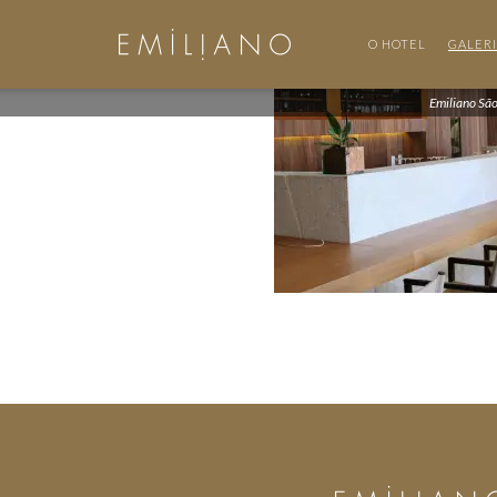
O HOTEL
GALER
Emiliano Sã