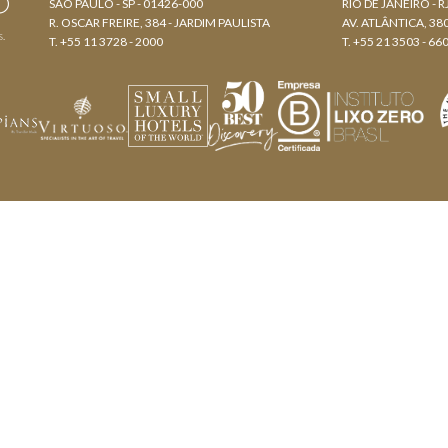
SÃO PAULO - SP - 01426-000
RIO DE JANEIRO - R
R. OSCAR FREIRE, 384 - JARDIM PAULISTA
AV. ATLÂNTICA, 3
s.
T. +55 11 3728 - 2000
T. +55 21 3503 - 66