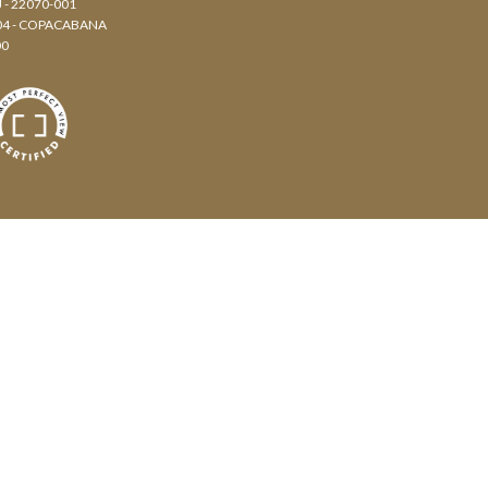
J - 22070-001
804 - COPACABANA
00