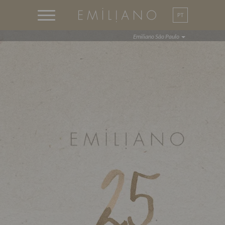
PT
EN
Emiliano São Paulo