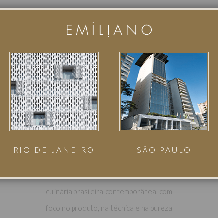
GASTRONOMIA
O Restaurante Cena é um novo
destino gastronômico em São Paulo
que une arte e cozinha em uma
experiência imersiva.
Com arquitetura de Arthur Casas e
cozinha integrada ao salão, o espaço
valoriza o preparo como parte da
RIO DE JANEIRO
SÃO PAULO
vivência. À frente da cozinha, o chef
Vinícius Pires traz uma proposta de
culinária brasileira contemporânea, com
foco no produto, na técnica e na pureza