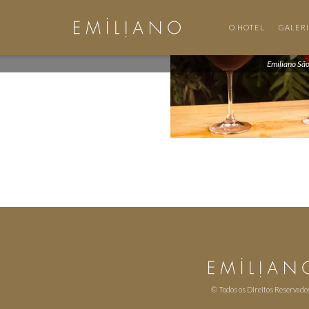
O HOTEL
GALER
Emiliano Sã
© Todos os Direitos Reservado