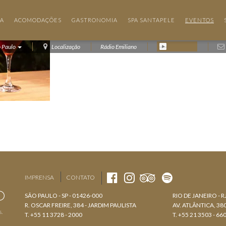
IA
ACOMODAÇÕES
GASTRONOMIA
SPA SANTAPELE
EVENTOS
o Paulo
Localização
Rádio Emiliano
IMPRENSA
CONTATO
SÃO PAULO - SP - 01426-000
RIO DE JANEIRO - R
R. OSCAR FREIRE, 384 - JARDIM PAULISTA
AV. ATLÂNTICA, 3
s.
T. +55 11 3728 - 2000
T. +55 21 3503 - 66