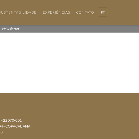
SUSTENTABILIDADE
EXPERIÊNCIAS
CONTATO
PT
Newsletter
J - 22070-001
804 - COPACABANA
00