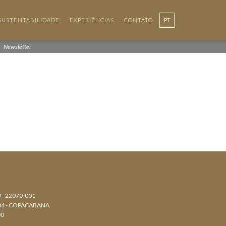
SUSTENTABILIDADE
EXPERIÊNCIAS
CONTATO
PT
Newsletter
J - 22070-001
804 - COPACABANA
00