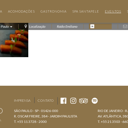
IA
ACOMODAÇÕES
GASTRONOMIA
SPA SANTAPELE
EVENTOS
o Paulo
Localização
Rádio Emiliano
IMPRENSA
CONTATO
SÃO PAULO - SP - 01426-000
RIO DE JANEIRO - R
R. OSCAR FREIRE, 384 - JARDIM PAULISTA
AV. ATLÂNTICA, 3
s.
T. +55 11 3728 - 2000
T. +55 21 3503 - 66