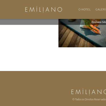
O HOTEL
GALER
Emiliano Sã
© Todos os Direitos Reservado