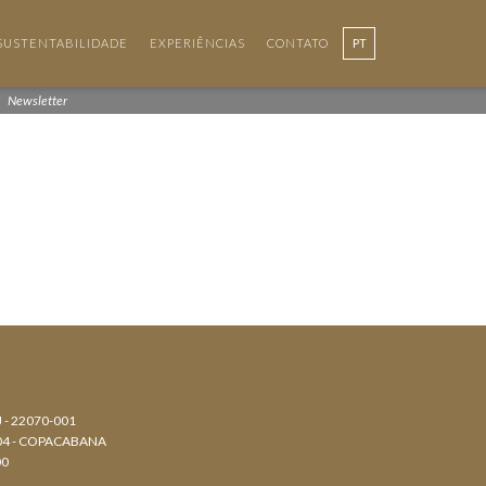
SUSTENTABILIDADE
EXPERIÊNCIAS
CONTATO
PT
Newsletter
J - 22070-001
804 - COPACABANA
00