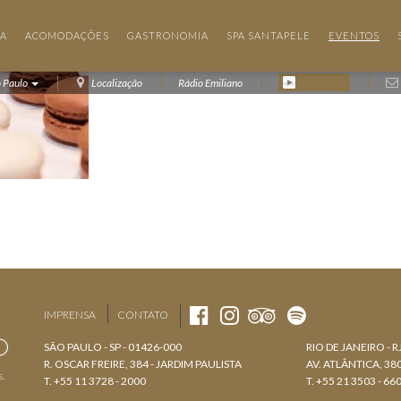
IA
ACOMODAÇÕES
GASTRONOMIA
SPA SANTAPELE
EVENTOS
o Paulo
Localização
Rádio Emiliano
IMPRENSA
CONTATO
SÃO PAULO - SP - 01426-000
RIO DE JANEIRO - R
R. OSCAR FREIRE, 384 - JARDIM PAULISTA
AV. ATLÂNTICA, 3
s.
T. +55 11 3728 - 2000
T. +55 21 3503 - 66