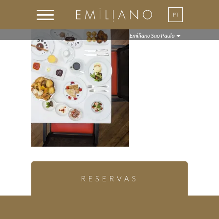
PT
Emiliano São Paulo
RESERVAS