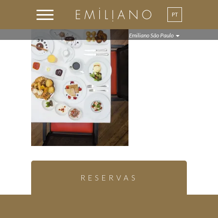
PT
Emiliano São Paulo
RESERVAS