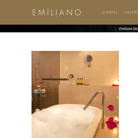
O HOTEL
GALER
Emiliano Sã