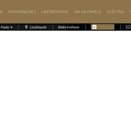
IA
ACOMODAÇÕES
GASTRONOMIA
SPA SANTAPELE
EVENTOS
o Paulo
Localização
Rádio Emiliano