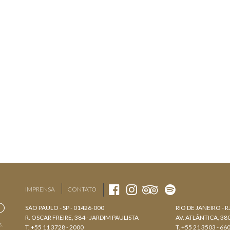
IMPRENSA
CONTATO
SÃO PAULO - SP - 01426-000
RIO DE JANEIRO - R
R. OSCAR FREIRE, 384 - JARDIM PAULISTA
AV. ATLÂNTICA, 3
s.
T. +55 11 3728 - 2000
T. +55 21 3503 - 66