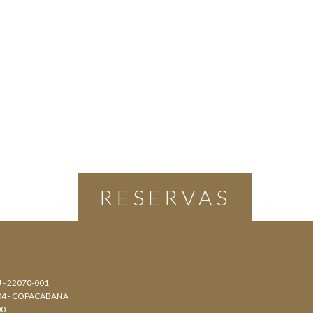
RESERVAS
J - 22070-001
804 - COPACABANA
00