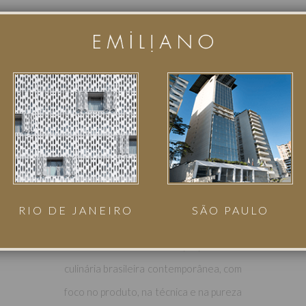
GASTRONOMIA
O Restaurante Cena é um novo
destino gastronômico em São Paulo
que une arte e cozinha em uma
experiência imersiva.
Com arquitetura de Arthur Casas e
cozinha integrada ao salão, o espaço
valoriza o preparo como parte da
RIO DE JANEIRO
SÃO PAULO
vivência. À frente da cozinha, o chef
Vinícius Pires traz uma proposta de
culinária brasileira contemporânea, com
foco no produto, na técnica e na pureza