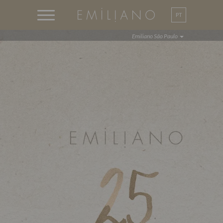
PT
EN
Emiliano São Paulo