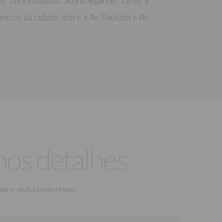
es conceituados, aconchegantes cafés e
cos da cidade, entre a Av. Paulista e Av.
mos detalhes
or e muito confortável.