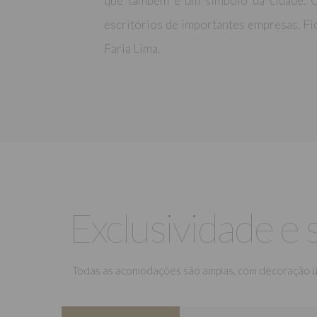
que também é um símbolo da cidade. O 
escritórios de importantes empresas. Fic
Faria Lima.
Exclusividade e 
Todas as acomodações são amplas, com decoração únic