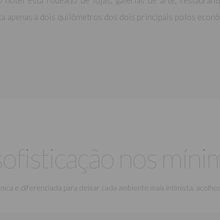
hotel está rodeado de lojas, galerias de arte, restaurant
a apenas a dois quilômetros dos dois principais polos econômi
sofisticação nos míni
a e diferenciada para deixar cada ambiente mais intimista, acolhed