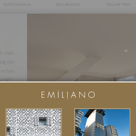
SUÍTE EMILIANO
DELUXE KING
DELUXE TWIN
a, copa,
ing size
obertura
a 180°