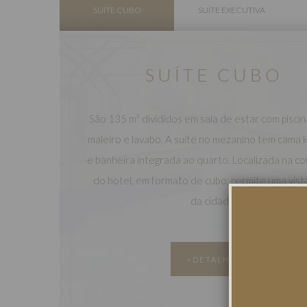
SUÍTE CUBO
SUÍTE EXECUTIVA
SUÍTE CUBO
São 135 m² divididos em sala de estar com piscin
maleiro e lavabo. A suíte no mezanino tem cama k
e banheira integrada ao quarto. Localizada na c
do hotel, em formato de cubo, permite uma vist
da cidade.
+DETALHES