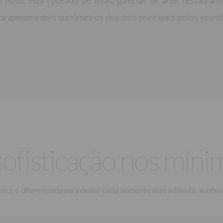
hotel está rodeado de lojas, galerias de arte, restaurant
a apenas a dois quilômetros dos dois principais polos econômi
sofisticação nos míni
a e diferenciada para deixar cada ambiente mais intimista, acolhed