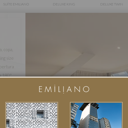
SUÍTE EMILIANO
DELUXE KING
DELUXE TWIN
a, copa,
ing size
obertura
a 180°