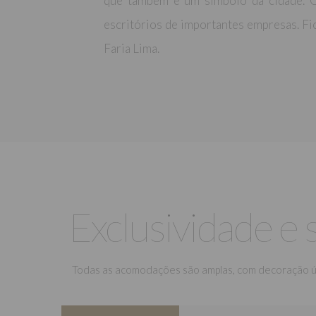
que também é um símbolo da cidade. O 
escritórios de importantes empresas. Fic
Faria Lima.
Exclusividade e 
Todas as acomodações são amplas, com decoração únic